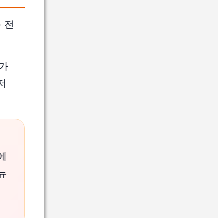
 전
가
저
에
뉴