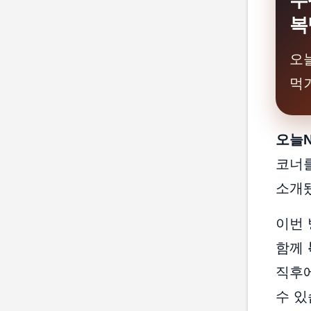
부
복
오
먹
오늘N
코너
소개
이번
함께
직후에
수 있