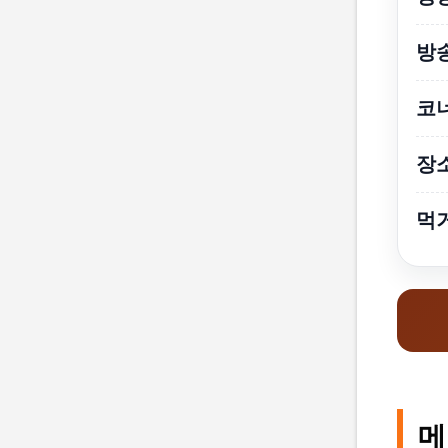
방
코
장
먹
메