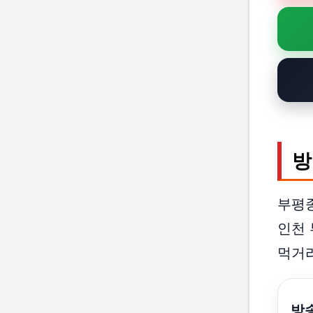
방
부평
인천 
먹거리
방