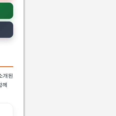
소개된
함께
.