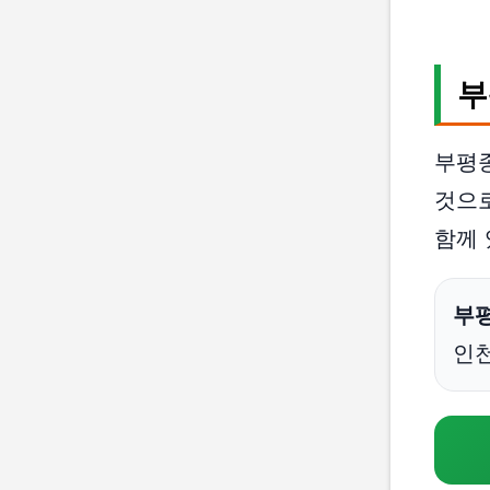
부
부평
것으로
함께 
부
인천