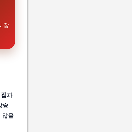
시장
식집
과
방송
이 많을