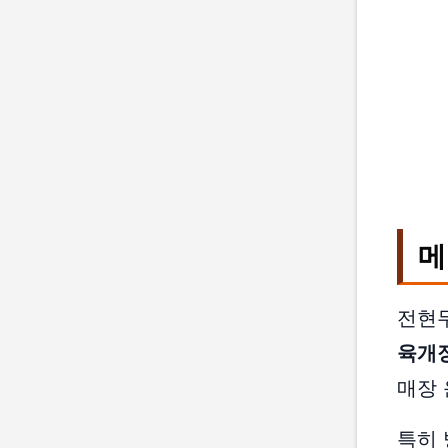
메
전현무
육개
매장 
특히 