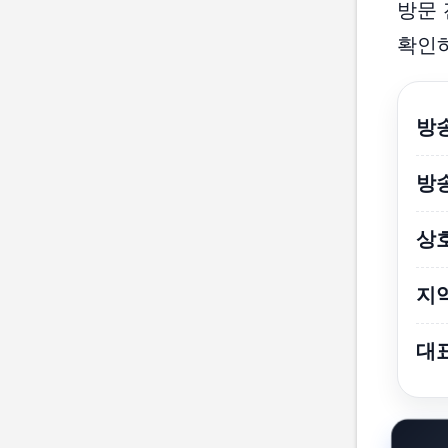
방문 
확인하
방
방
상
지
대