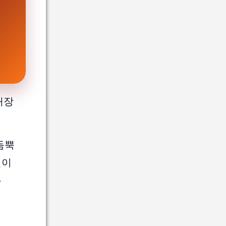
개장
듬뿍
얼이
는