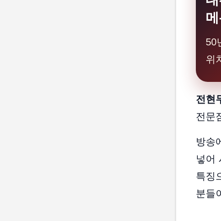
대
메
5
위
전현무
전문
방송
넣어
특징으
분들이