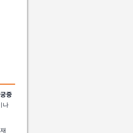
 궁중
이나
현재