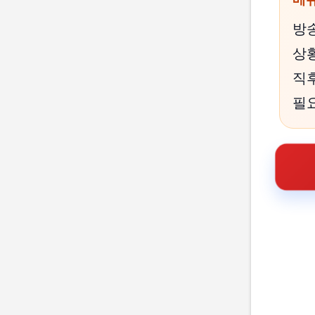
방
상황
직
필