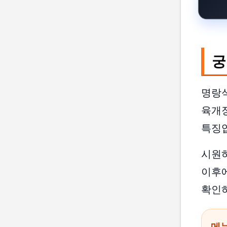
궁
명랑
육개장
특징
시원하
이후에
확인하
메뉴