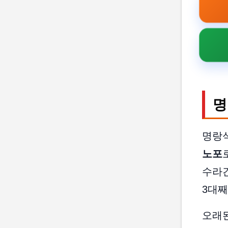
명
명랑
노포
수라
3대째
오래된