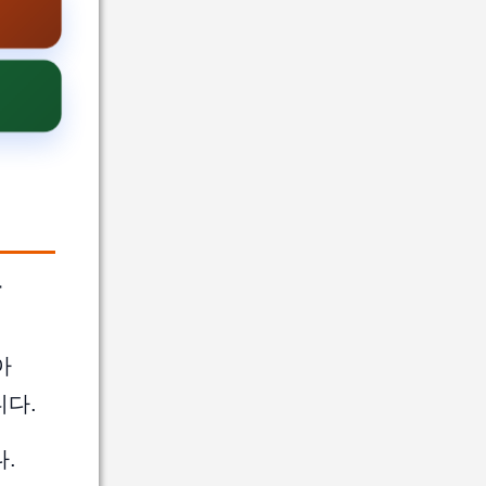
장
아
니다.
.