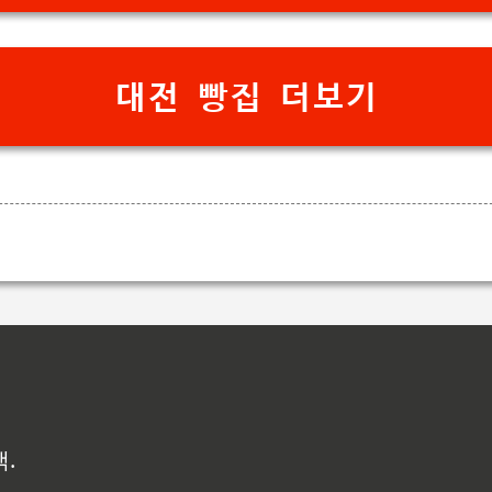
대전 빵집 더보기
백.